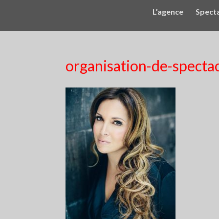
L’agence
Spect
organisation-de-specta