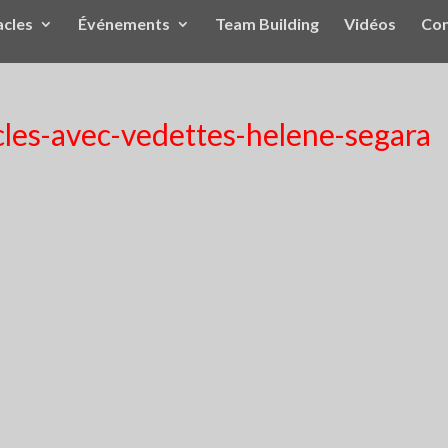
acles
Événements
Team Building
Vidéos
Con
cles-avec-vedettes-helene-segara