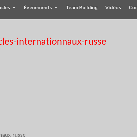
acles
Événements
Team Building
Vidéos
Con
cles-internationnaux-russe
nnaux-russe