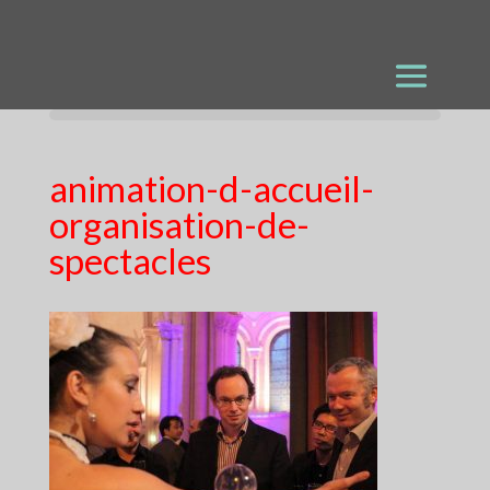
animation-d-accueil-
organisation-de-
spectacles