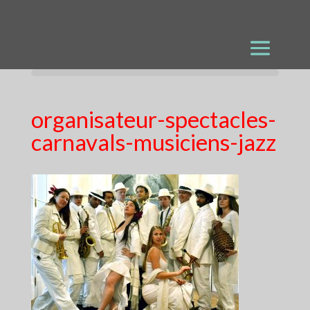
organisateur-spectacles-
carnavals-musiciens-jazz