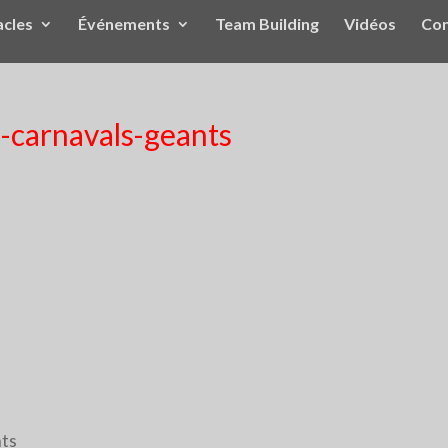
acles
Événements
Team Building
Vidéos
Con
s-carnavals-geants
nts