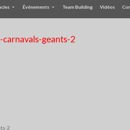
acles
Événements
Team Building
Vidéos
Con
s-carnavals-geants-2
nts-2