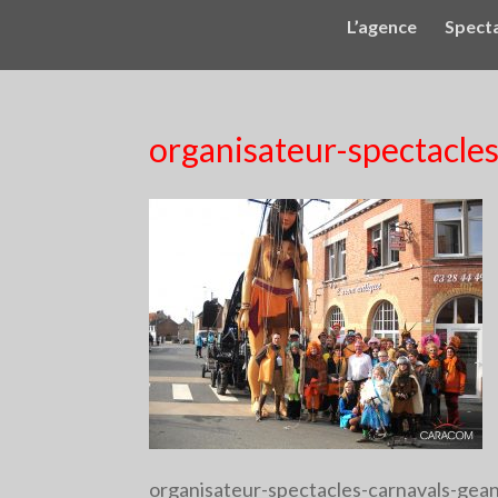
L’agence
Spect
organisateur-spectacle
organisateur-spectacles-carnavals-gea