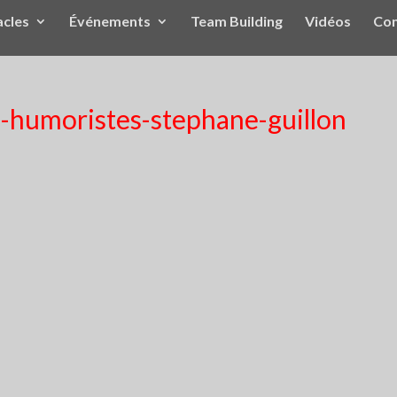
acles
Événements
Team Building
Vidéos
Con
s-humoristes-stephane-guillon