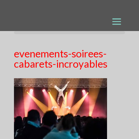
evenements-soirees-
cabarets-incroyables