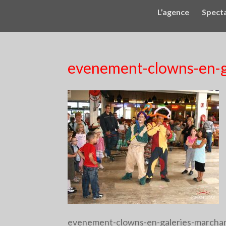
L’agence
Spect
evenement-clowns-en-g
evenement-clowns-en-galeries-marcha