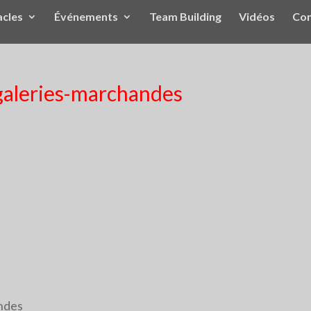
acles
Événements
Team Building
Vidéos
Con
aleries-marchandes
ndes