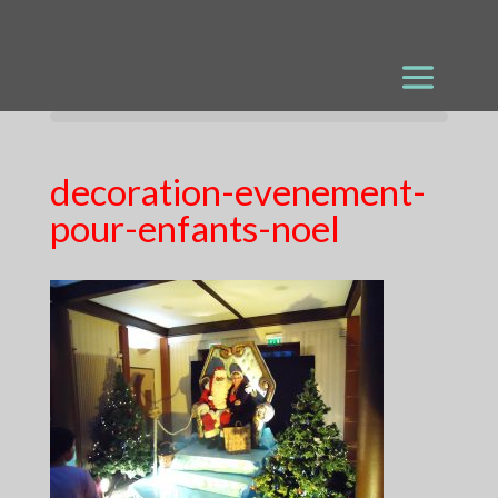
decoration-evenement-
pour-enfants-noel